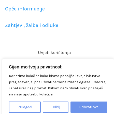
Opće informacije
Zahtjevi, žalbe i odluke
Uvjeti korištenja
Mogućnost plaćanja
Cijenimo tvoju privatnost
Zaštita privatnosti
Koristimo kolačiće kako bismo poboljšali tvoje iskustvo
Dokumenti
pregledavanja, posluživali personalizirane oglase ili sadržaj
i analizirali naš promet. Klikom na "Prihvati sve", pristaješ
na našu upotrebu kolačića.
2026 © Auretis Požega d.o.o.
Facebook
TikTok
Prilagodi
Odbij
Prihvati sve