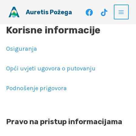
Skip
Auretis Požega
to
Main
content
Korisne informacije
Men
Osiguranja
Opći uvjeti ugovora o putovanju
Podnošenje prigovora
Pravo na pristup informacijama