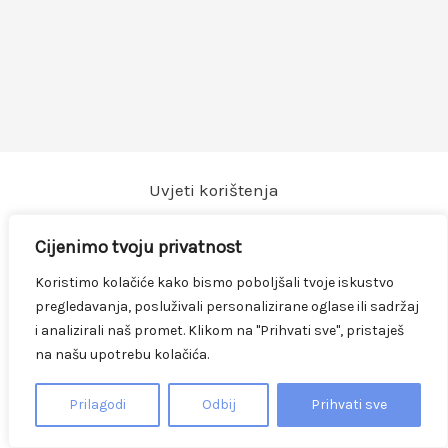
Uvjeti korištenja
Mogućnost plaćanja
Cijenimo tvoju privatnost
Zaštita privatnosti
Koristimo kolačiće kako bismo poboljšali tvoje iskustvo
Dokumenti
pregledavanja, posluživali personalizirane oglase ili sadržaj
i analizirali naš promet. Klikom na "Prihvati sve", pristaješ
na našu upotrebu kolačića.
2026 © Auretis Požega d.o.o.
Facebook
TikTok
Prilagodi
Odbij
Prihvati sve