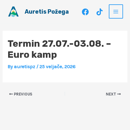
Skip
Auretis Požega
to
Main
content
Men
Termin 27.07.-03.08. –
Euro kamp
By
auretispz
/
25 veljače, 2026
PREVIOUS
NEXT