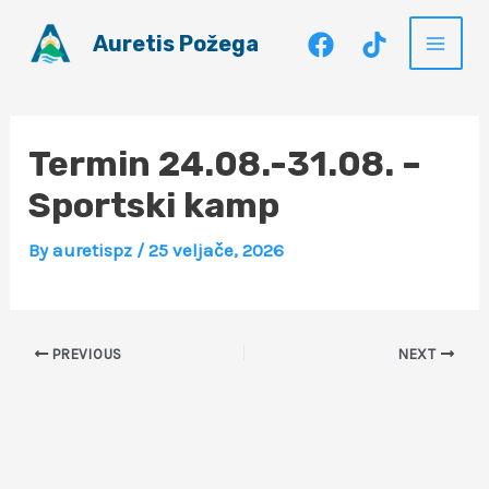
Skip
Auretis Požega
to
Main
content
Men
Termin 24.08.-31.08. –
Sportski kamp
By
auretispz
/
25 veljače, 2026
PREVIOUS
NEXT