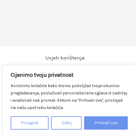
Uvjeti korištenja
Mogućnost plaćanja
Cijenimo tvoju privatnost
Zaštita privatnosti
Koristimo kolačiće kako bismo poboljšali tvoje iskustvo
Dokumenti
pregledavanja, posluživali personalizirane oglase ili sadržaj
i analizirali naš promet. Klikom na "Prihvati sve", pristaješ
na našu upotrebu kolačića.
2026 © Auretis Požega d.o.o.
Facebook
TikTok
Prilagodi
Odbij
Prihvati sve