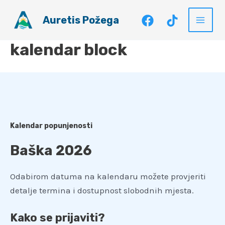
Skip
Auretis Požega
to
Main
content
kalendar block
Men
Kalendar popunjenosti
Baška 2026
Odabirom datuma na kalendaru možete provjeriti
detalje termina i dostupnost slobodnih mjesta.
Kako se prijaviti?